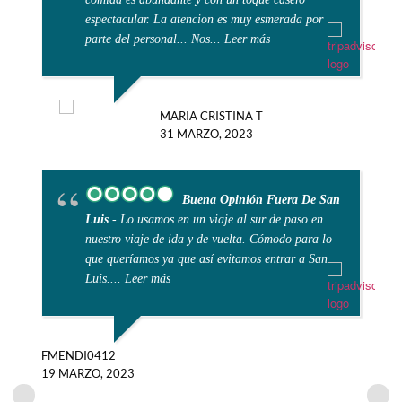
espectacular. La atencion es muy esmerada por
parte del personal... Nos
... Leer más
MARIA CRISTINA T
31 MARZO, 2023
J
2
Buena Opinión Fuera De San
Luis
- Lo usamos en un viaje al sur de paso en
nuestro viaje de ida y de vuelta. Cómodo para lo
que queríamos ya que así evitamos entrar a San
Luis.
... Leer más
FMENDI0412
19 MARZO, 2023
C
2