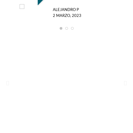
ALEJANDRO P
2 MARZO, 2023
X
22